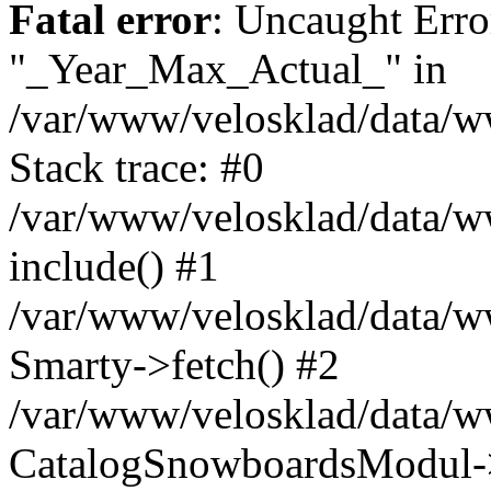
Fatal error
: Uncaught Erro
"_Year_Max_Actual_" in
/var/www/velosklad/data/
Stack trace: #0
/var/www/velosklad/data/ww
include() #1
/var/www/velosklad/data/
Smarty->fetch() #2
/var/www/velosklad/data/w
CatalogSnowboardsModul->