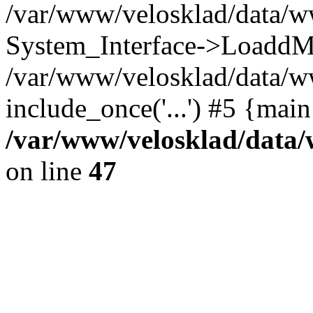
/var/www/velosklad/data/w
System_Interface->LoaddM
/var/www/velosklad/data/w
include_once('...') #5 {mai
/var/www/velosklad/dat
on line
47