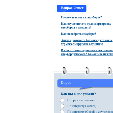
Вопрос-Ответ
Где покататься на сноуборде?
Как осуществлять транспортировку
сноуборда в самолете?
Как подобрать сноуборд?
Зачем прогревать ботинки (что такое
термоформируемые ботинки)?
В чем отличие горнолыжного шлема 
сноубордического? Какой мне нужен
Опрос
Как вы о нас узнали?
От друзей и знакомых
По интернету (Yandex)
По интернету (Google и другие пои