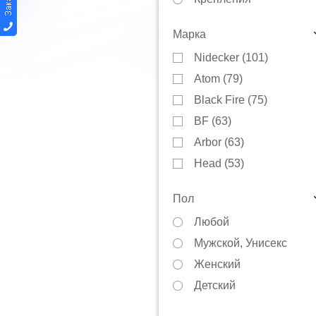
Автобагажники
Марка
Варежки
Nidecker (
101
)
Защита
Atom (
79
)
Инструменты
Black Fire (
75
)
Куртки
BF (
63
)
Коньки
Arbor (
63
)
Маски
Head (
53
)
Носки
Burton (
40
)
Перчатки
Пол
Prime (
34
)
Тюбинги
Любой
DC (
13
)
Сноускейты
Мужской, Унисекс
Terro (
13
)
Смазки
Женский
Luckyboo (
12
)
Термобелье
Детский
YES (
10
)
Чехлы
GNU (
9
)