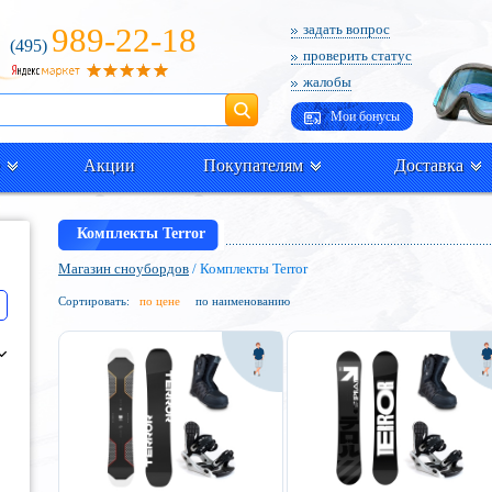
989-22-18
задать вопрос
(495)
проверить статус
жалобы
Поиск
Мои бонусы
Акции
Покупателям
Доставка
Комплекты Terror
Магазин сноубордов
/ Комплекты Terror
Сортировать:
по цене
по наименованию