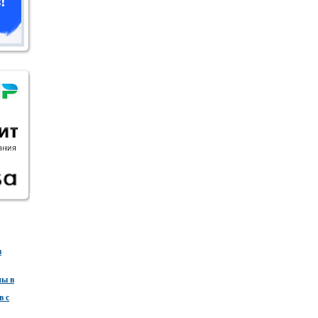
в
ны в
в с