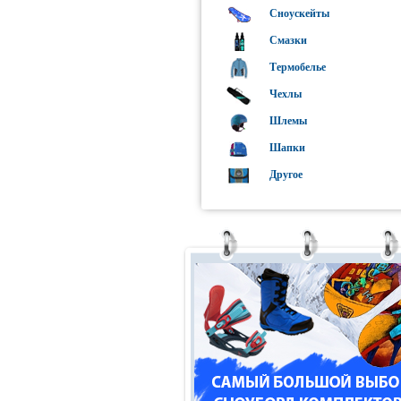
Сноускейты
Смазки
Термобелье
Чехлы
Шлемы
Шапки
Другое