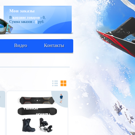
Мои заказы
В
корзине товаров
-
0
,
Сумма заказов -
0
руб.
Видео
Контакты