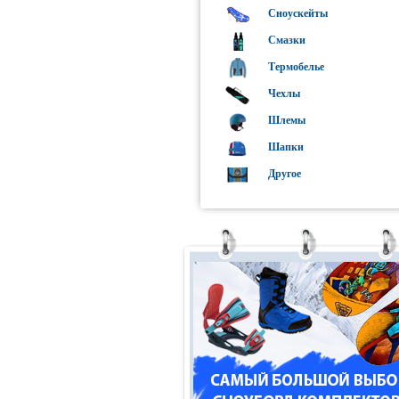
Сноускейты
Смазки
Термобелье
Чехлы
Шлемы
Шапки
Другое