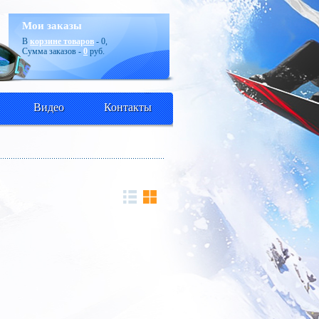
Мои заказы
В
корзине товаров
-
0
,
Сумма заказов -
0
руб.
Видео
Контакты