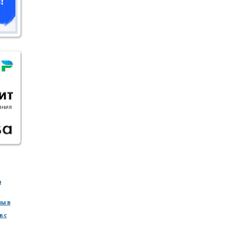
в
ны в
в с