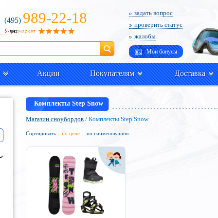
989-22-18
задать вопрос
(495)
проверить статус
жалобы
Поиск
Мои бонусы
Акции
Покупателям
Доставка
Комплекты Step Snow
Магазин сноубордов
/ Комплекты Step Snow
Сортировать:
по цене
по наименованию