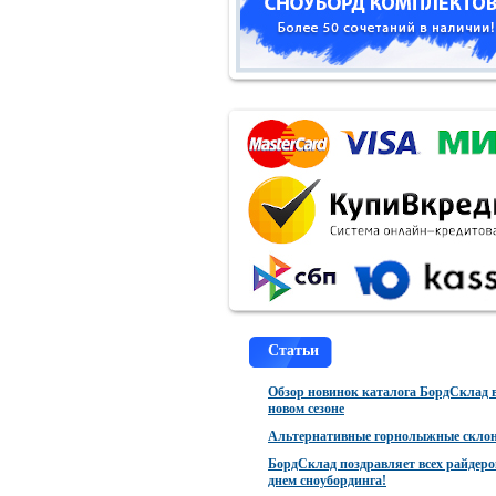
Статьи
Обзор новинок каталога БордСклад 
новом сезоне
Альтернативные горнолыжные скло
БордСклад поздравляет всех райдеро
днем сноубординга!