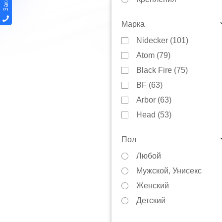
Автобагажники
Марка
Варежки
Nidecker (
101
)
Защита
Atom (
79
)
Инструменты
Black Fire (
75
)
Куртки
BF (
63
)
Коньки
Arbor (
63
)
Маски
Head (
53
)
Носки
Burton (
40
)
Перчатки
Пол
Prime (
34
)
Тюбинги
Любой
DC (
13
)
Сноускейты
Мужской, Унисекс
Terro (
13
)
Смазки
Женский
Luckyboo (
12
)
Термобелье
Детский
YES (
10
)
Чехлы
GNU (
9
)