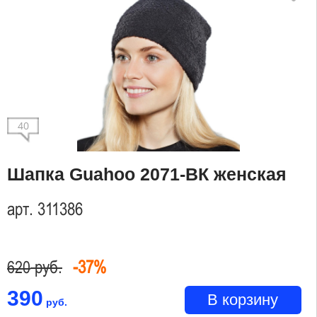
40
Шапка Guahoo 2071-ВК женская
арт. 311386
руб.
-37%
620
390
В корзину
руб.