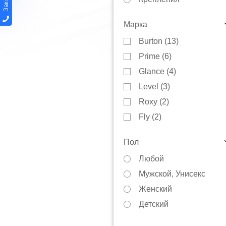
Автобагажники
Марка
Варежки
Burton (
13
)
Защита
Prime (
6
)
Инструменты
Glance (
4
)
Куртки
Level (
3
)
Коньки
Roxy (
2
)
Маски
Fly (
2
)
Носки
Guahoo (
2
)
Перчатки
Пол
Elude (
2
)
Тюбинги
Любой
Axon (
1
)
Сноускейты
Мужской, Унисекс
Perfomance (
1
)
Смазки
Женский
Dakine (
1
)
Термобелье
Детский
Noname (
1
)
Чехлы
Rojo (
1
)