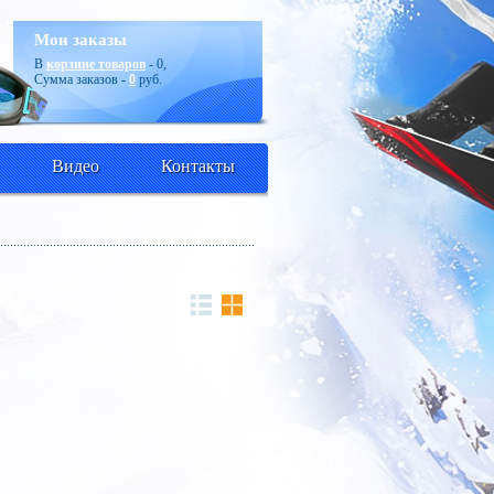
Мои заказы
В
корзине товаров
-
0
,
Сумма заказов -
0
руб.
Видео
Контакты