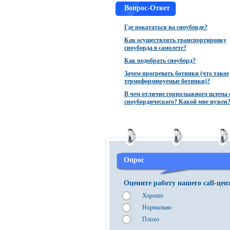
Вопрос-Ответ
Где покататься на сноуборде?
Как осуществлять транспортировку
сноуборда в самолете?
Как подобрать сноуборд?
Зачем прогревать ботинки (что такое
термоформируемые ботинки)?
В чем отличие горнолыжного шлема 
сноубордического? Какой мне нужен
Опрос
Оцените работу нашего call-цен
Хорошо
Нормально
Плохо