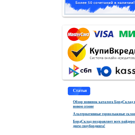
Статьи
Обзор новинок каталога БордСклад 
новом сезоне
Альтернативные горнолыжные скло
БордСклад поздравляет всех райдеро
днем сноубординга!