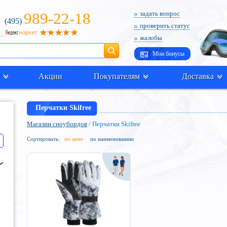
989-22-18
задать вопрос
(495)
проверить статус
жалобы
Поиск
Мои бонусы
Акции
Покупателям
Доставка
Перчатки Skifree
Магазин сноубордов
/ Перчатки Skifree
Сортировать:
по цене
по наименованию