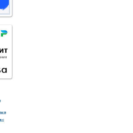
в
ны в
в с