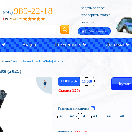
989-22-18
задать вопрос
(495)
проверить статус
жалобы
Поиск
Мои бонусы
Акции
Покупателям
Доставка
и Atom
/ Atom Team Black/White(2025)
te (2025)
13 800 руб.
15 700
Купит
Скидка 12%
Размеры в наличии
42
42.5
41
41.5
44.5
40
Артикул
:
314274