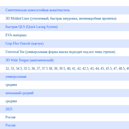
Синтетическая износостойкая кожа/текстиль
3D Molded Liner (утепленный, быстрая шнуровка, антимикробная пропитка)
Быстрая QLS (Quick Lacing System)
EVA-материал
Grip-Flex Outsole (каучук)
Universal Toe (универсальная форма мыска подходит под все типы стрепов)
3D Wide Tongue (анатомический)
32, 33, 34.5, 35.5, 36, 37, 37.5 38, 39, 39.5, 40, 41, 42, 42.5, 43, 44, 45, 45.5, 47, 48.5, 4
универсальная
средняя
начальный-средний
средняя
2025
Россия
Россия