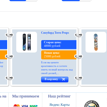
Сноуборд Terro Props
Старая цена:
48900 рублей
Новая цена:
25000 рублей
ker
Если вы цените
бор
креативность и хотите
иметь полный контроль над
своей доской,...
В корзину
ь на
Мы принимаем
Наш рейтинг
Яндекс.Карты