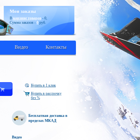
Мои заказы
В
корзине товаров
-
0
,
Сумма заказов -
0
руб.
Видео
Контакты
Купить в 1 клик
ь
Купить в рассрочку
без %
Бесплатная доставка в
пределах МКАД
Видео