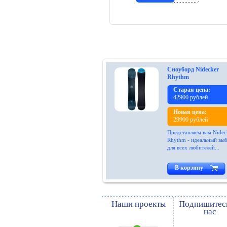
Сноуборд Nidecker
Rhythm
Старая цена:
42900 рублей
Новая цена:
29900 рублей
Представляем вам Nidec
Rhythm - идеальный вы
для всех любителей...
В корзину
Наши проекты
Подпишитес
нас