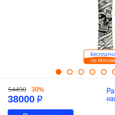
Бесплатна
по Москв
30%
54490
Ра
38000
на