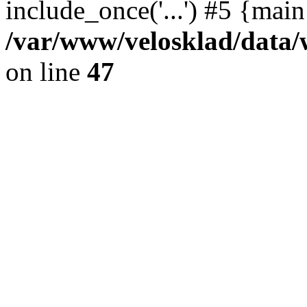
include_once('...') #5 {mai
/var/www/velosklad/dat
on line
47