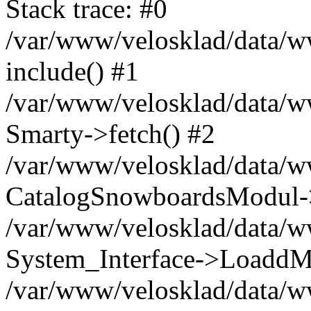
Stack trace: #0
/var/www/velosklad/data/ww
include() #1
/var/www/velosklad/data/
Smarty->fetch() #2
/var/www/velosklad/data/w
CatalogSnowboardsModul->
/var/www/velosklad/data/w
System_Interface->LoaddM
/var/www/velosklad/data/w