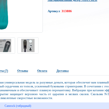
Мы официальный дилер NIDECKER
Артикул
:
313886
еты
(7)
Отзывы
Оплата
Доставка
нная универсальная модель за разумные деньги, которая обеспечит вам плавны
й сердечник из тополя, усиленный буковыми стрингерами. В сочетании с гео
динамичным и обеспечивает плавную перекантовку. Вибрации при катании эф
крытие защищает верхнюю часть от царапин и мелких сколов. Скользяк N-5
еликолепные скоростные возможности.
Camrock (гибридный)