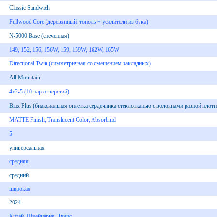
Classic Sandwich
Fullwood Core (деревянный, тополь + усилители из бука)
N-5000 Base (спеченная)
149, 152, 156, 156W, 159, 159W, 162W, 165W
Directional Twin (симметричная со смещением закладных)
All Mountain
4х2-5 (10 пар отверстий)
Biax Plus (биаксиальная оплетка сердечника стеклотканью с волокнами разной плотн
MATTE Finish, Translucent Color, Absorbnid
5
универсальная
средняя
средний
широкая
2024
Китай, Швейцария, Тунис