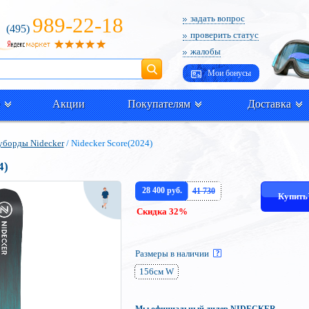
989-22-18
задать вопрос
(495)
проверить статус
жалобы
Поиск
Мои бонусы
Акции
Покупателям
Доставка
борды Nidecker
/ Nidecker Score(2024)
4)
28 400 руб.
41 730
Купит
Скидка 32%
Размеры в наличии
156см W