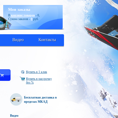
Мои заказы
В
корзине товаров
-
0
,
Сумма заказов -
0
руб.
Видео
Контакты
Купить в 1 клик
ь
Купить в рассрочку
без %
Бесплатная доставка в
пределах МКАД
Видео