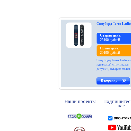
Сноуборд Terro Ladie
Старая цена:
25190 рублей
Новая цена:
20190 рублей
Сноуборд Terro Ladies -
идеальный спутник для
девушек, которые хотят.
В корзину
Наши проекты
Подпишитес
нас