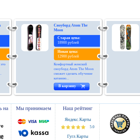
s
Сноуборд Atom The
Moon
Старая цена:
18900 рублей
Новая цена:
12900 рублей
 это
Комфортный женский
сноуборд Atom The Moon
..
сможет сделать обучение
катанию...
В корзину
ь на
Мы принимаем
Наш рейтинг
Яндекс.Карты
5.0
Гугл.Карты