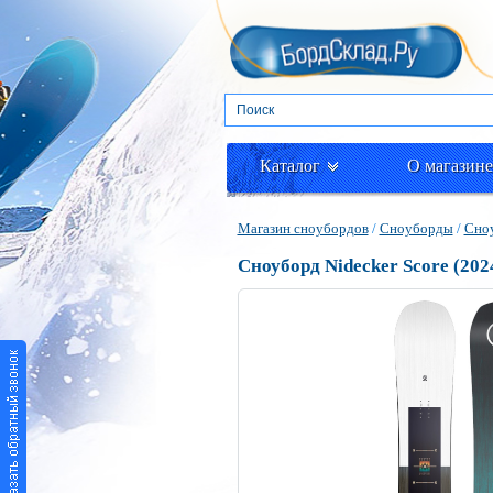
Каталог
О магазине
Магазин сноубордов
/
Сноуборды
/
Сноу
Сноуборд Nidecker Score (202