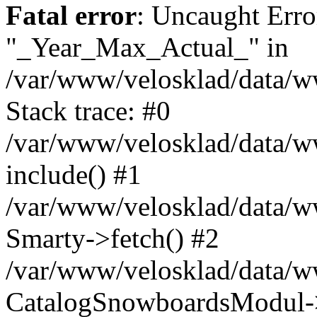
Fatal error
: Uncaught Erro
"_Year_Max_Actual_" in
/var/www/velosklad/data/
Stack trace: #0
/var/www/velosklad/data/ww
include() #1
/var/www/velosklad/data/
Smarty->fetch() #2
/var/www/velosklad/data/w
CatalogSnowboardsModul->