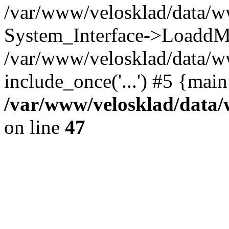
/var/www/velosklad/data/w
System_Interface->LoaddM
/var/www/velosklad/data/w
include_once('...') #5 {mai
/var/www/velosklad/dat
on line
47