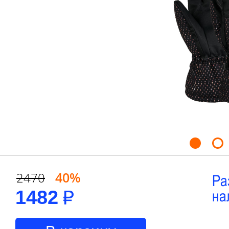
40%
2470
Ра
1482
на