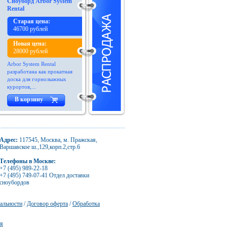
Сноуборд Arbor System
Rental
Старая цена:
46700 рублей
Новая цена:
28000 рублей
Arbor System Rental
разработана как прокатная
доска для горнолыжных
курортов,...
В корзину
Адрес:
117545, Москва, м. Пражская,
Варшавское ш.,129,корп.2,стр.6
Телефоны в Москве:
+7 (495) 989-22-18
+7 (495) 749-07-41 Отдел доставки
сноубордов
альности
/
Договор оферта
/
Обработка
ия