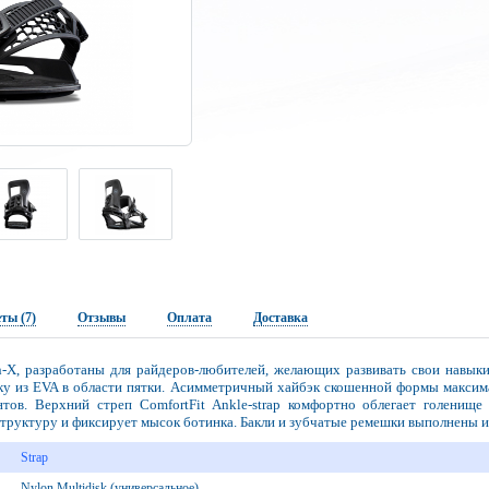
еты
(7)
Отзывы
Оплата
Доставка
X, разработаны для райдеров-любителей, желающих развивать свои навыки 
ку из EVA в области пятки. Асимметричный хайбэк скошенной формы максимал
нтов. Верхний стреп ComfortFit Ankle-strap комфортно облегает голенище
труктуру и фиксирует мысок ботинка. Бакли и зубчатые ремешки выполнены из
Strap
Nylon Multidisk (универсальное)