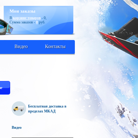
Мои заказы
В
корзине товаров
-
0
,
Сумма заказов -
0
руб.
Видео
Контакты
е
Бесплатная доставка в
пределах МКАД
Видео