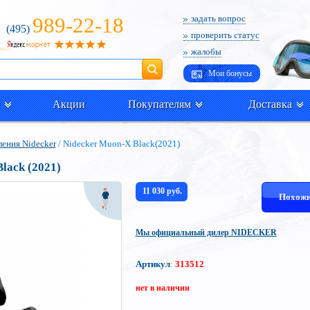
989-22-18
задать вопрос
(495)
проверить статус
жалобы
Поиск
Мои бонусы
Акции
Покупателям
Доставка
ения Nidecker
/ Nidecker Muon-X Black(2021)
lack (2021)
11 030 руб.
Похожи
Мы официальный дилер NIDECKER
Артикул
:
313512
нет в наличии