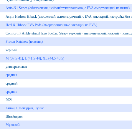
Axis-N1 Series (облегченная, нейлон/стекловолокно, с EVA-амортизацией на пятке)
Asym Hadron-Hiback (скошенный, асимметричный, с EVA-накладкой, настройка без 
Heel & Hiback EVA Pads (амортизационные накладки из EVA)
ComfortFit Ankle-strap/Hexo ToeCap Strap (верхний - анатомический, нижний - повер
Proton-Ratchets (пластик)
черный
M (37.5-41), L (41.5-44), XL (44.5-48.5)
универсальная
средняя
средний
средняя
2021
Китай, Швейцария, Тунис
Швейцария
Мужской