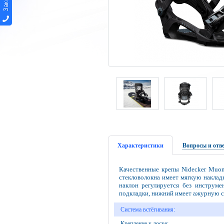
Характеристики
Вопросы и отв
Качественные крепы Nidecker Muon-
стекловолокна имеет мягкую наклад
наклон регулируется без инструме
подкладки, нижний имеет ажурную с
Система встёгивания:
Крепление к доске: