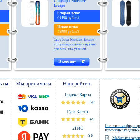
ra
Сноуборд Nidecker
Escape
Старая цена:
61490 рублей
Новая цена:
48900 рублей
Сноуборд Nidecker Escape -
это универсальный спутник
для всех, кто увлечён...
В корзину
ь на
Мы принимаем
Наш рейтинг
Яндекс.Карты
5.0
Гугл.Карты
4.9
Политика конфиденци
2ГИС
персональных данных
5.0
Мобильная верс