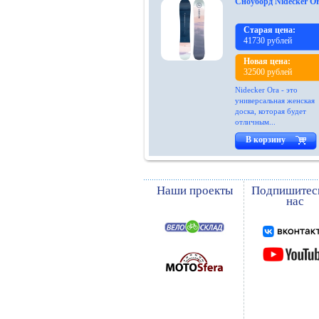
Сноуборд Nidecker O
Старая цена:
41730 рублей
Новая цена:
32500 рублей
Nidecker Ora - это
универсальная женская
доска, которая будет
отличным...
В корзину
Наши проекты
Подпишитес
нас