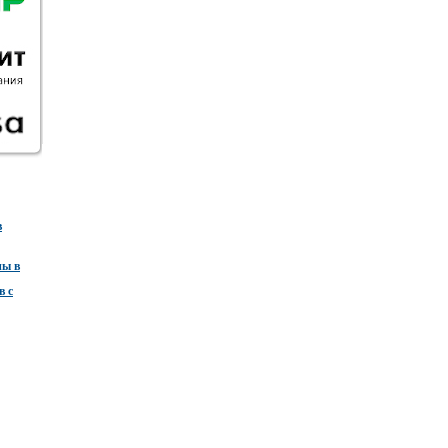
в
ны в
в с