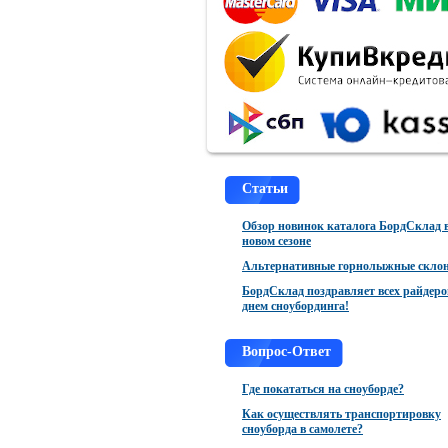
Статьи
Обзор новинок каталога БордСклад 
новом сезоне
Альтернативные горнолыжные скло
БордСклад поздравляет всех райдеро
днем сноубординга!
Вопрос-Ответ
Где покататься на сноуборде?
Как осуществлять транспортировку
сноуборда в самолете?