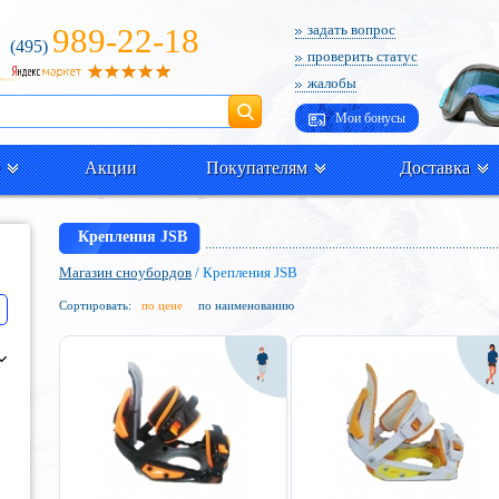
989-22-18
задать вопрос
(495)
проверить статус
жалобы
Поиск
Мои бонусы
Акции
Покупателям
Доставка
Крепления JSB
Магазин сноубордов
/ Крепления JSB
Сортировать:
по цене
по наименованию