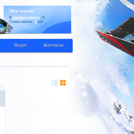
Мои заказы
В
корзине товаров
-
0
,
Сумма заказов -
0
руб.
Видео
Контакты