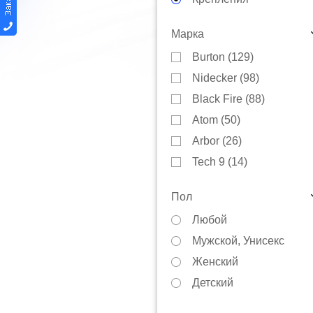
Автобагажники
Марка
Варежки
Burton (
129
)
Защита
Nidecker (
98
)
Инструменты
Black Fire (
88
)
Куртки
Atom (
50
)
Коньки
Arbor (
26
)
Маски
Tech 9 (
14
)
Носки
Head (
14
)
Перчатки
Пол
BF (
13
)
Тюбинги
Любой
FTwo (
13
)
Сноускейты
Мужской, Унисекс
Jones (
12
)
Смазки
Женский
Terror (
8
)
Термобелье
Детский
Now (
8
)
Чехлы
F2 (
8
)