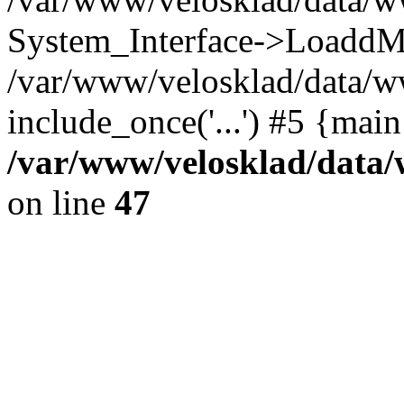
System_Interface->LoaddM
/var/www/velosklad/data/w
include_once('...') #5 {mai
/var/www/velosklad/dat
on line
47