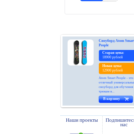
Сноуборд Atom Smar
People
Старая цена:
18900 рублей
Новая цена:
12900 рублей
Atom Smart People - это
отличный универсальны
сноуборд для обучения
трюкам в...
В корзину
Наши проекты
Подпишитес
нас