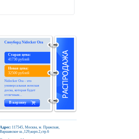
Сноуборд Nidecker Ora
Старая цена:
41730 рублей
Новая цена:
32500 рублей
Nidecker Ora - это
универсальная женская
доска, которая будет
отличным...
В корзину
Адрес:
117545, Москва, м. Пражская,
Варшавское ш.,129,корп.2,стр.6