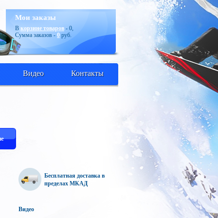
Мои заказы
В
корзине товаров
-
0
,
Сумма заказов -
0
руб.
Видео
Контакты
е
Бесплатная доставка в
пределах МКАД
Видео