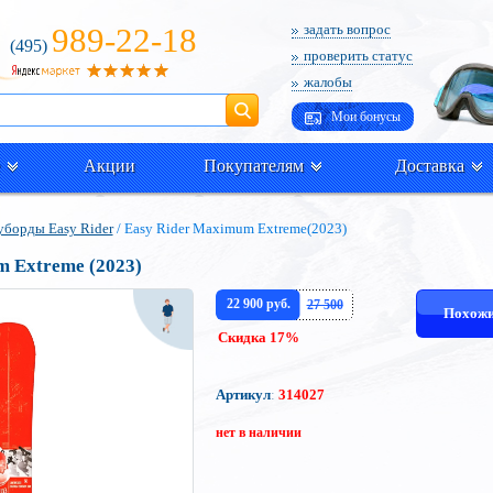
989-22-18
задать вопрос
(495)
проверить статус
жалобы
Поиск
Мои бонусы
Акции
Покупателям
Доставка
борды Easy Rider
/ Easy Rider Maximum Extreme(2023)
 Extreme (2023)
22 900 руб.
27 500
Похожи
Скидка 17%
Артикул
:
314027
нет в наличии