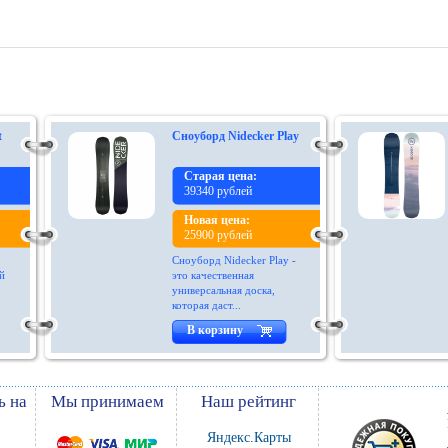
t
Сноуборд Nidecker Play
Старая цена:
39340 рублей
Новая цена:
25900 рублей
Сноуборд Nidecker Play -
й
это качественная
универсальная доска,
которая даст...
В корзину
ь на
Мы принимаем
Наш рейтинг
Яндекс.Карты