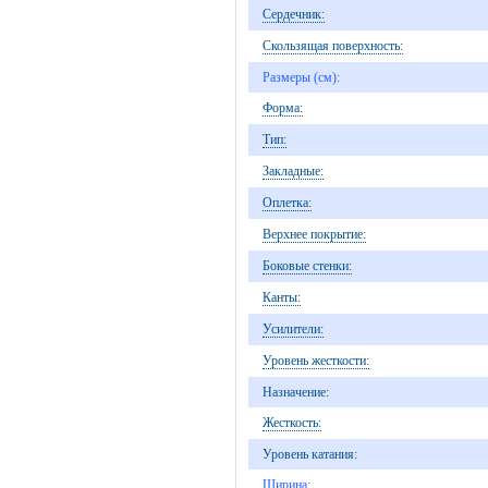
Сердечник:
Скользящая поверхность:
Размеры (см):
Форма:
Тип:
Закладные:
Оплетка:
Верхнее покрытие:
Боковые стенки:
Канты:
Усилители:
Уровень жесткости:
Назначение:
Жесткость:
Уровень катания:
Ширина: