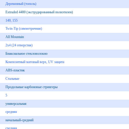
Деревянный (тополь)
Extruded 4400 (экструдированный полиэтилен)
149, 155
Twin-Tip (симметричная)
All Mountain
2х4 (24 отверстия)
Биаксиальное стекловолокно
Композитный матовый верх, UV защита
ABS-пластик
Стальные
Продольные карбоновые стрингеры
5
универсальная
средняя
начальный-средний
средняя