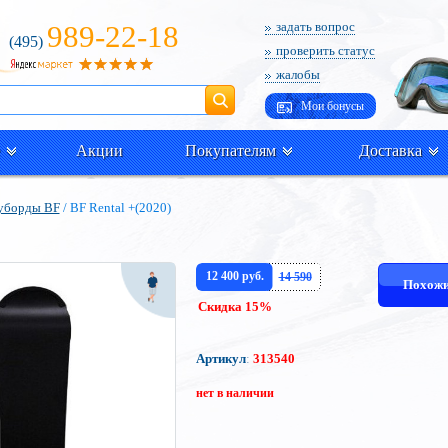
989-22-18
задать вопрос
(495)
проверить статус
жалобы
Поиск
Мои бонусы
Акции
Покупателям
Доставка
уборды BF
/ BF Rental +(2020)
12 400 руб.
14 590
Похожи
Скидка 15%
Артикул
:
313540
нет в наличии