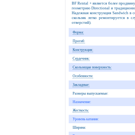
BF Rental + является более продви
геометрию Directional и традиционн
Надежная конструкция Sandwich в с
скользяк легко ремонтируется в с
отверстий).
Форма:
Прогиб:
Конструкция:
Сердечник:
Скользящая поверхность:
Особенности:
Закладные:
Размеры выпускаемые:
Назначение:
Жесткость:
Уровень катания:
Ширина: