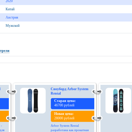
2020
Китай
Австрия
Мужской
отрели
d
Сноуборд Arbor System
Rental
Старая цена:
46700 рублей
Новая цена:
28000 рублей
 -
Arbor System Rental
для
разработана как прокатная