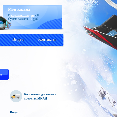
Мои заказы
В
корзине товаров
-
0
,
Сумма заказов -
0
руб.
Видео
Контакты
е
Бесплатная доставка в
пределах МКАД
Видео