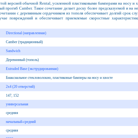
нутой версией обычной Rental, усиленной пластиковыми бамперами на носу и
ый прогиб Camber. Такое сочетание делает доску более предсказуемой и на не
очетании с деревянным сердечником из тополя обеспечивает долгий срок с
лучае повреждений и обеспечивает приемлемые скоростные характеристик
Directional (направленная)
Camber (традиционный)
Sandwich
Деревянный (тополь)
Extruded Base (экструдированная)
Биаксиальное стекловолокно, пластиковые бамперы на носу и хвосте
2х4 (20 отверстий)
147, 152
универсальная
средняя
начальный-средний
средняя