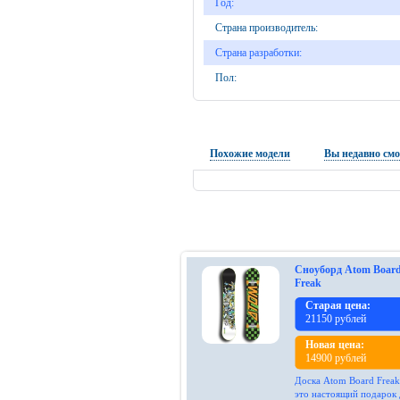
Год:
Страна производитель:
Страна разработки:
Пол:
Похожие модели
Вы недавно см
Сноуборд Atom Boar
Freak
Старая цена:
21150 рублей
Новая цена:
14900 рублей
Доска Atom Board Freak
это настоящий подарок 