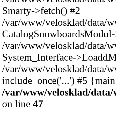
Smarty->fetch() #2
/var/www/velosklad/data/w
CatalogSnowboardsModul->
/var/www/velosklad/data/w
System_Interface->LoaddM
/var/www/velosklad/data/w
include_once('...') #5 {mai
/var/www/velosklad/dat
on line
47