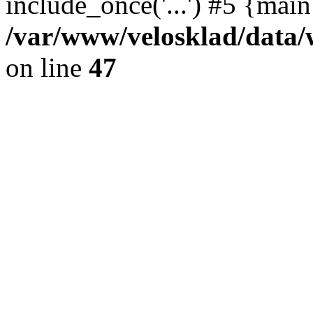
include_once('...') #5 {mai
/var/www/velosklad/dat
on line
47