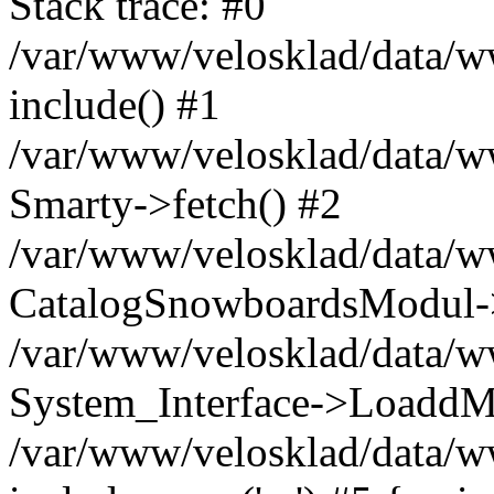
Stack trace: #0
/var/www/velosklad/data/ww
include() #1
/var/www/velosklad/data/
Smarty->fetch() #2
/var/www/velosklad/data/w
CatalogSnowboardsModul->
/var/www/velosklad/data/w
System_Interface->LoaddM
/var/www/velosklad/data/w