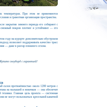
их температурах. При этом не применяются
словия и грамотная организация пространства.
после закрытия зимнего периода его собирают с
 снежный покров плотнее и устойчивее — его
этом году на курорте дополнительно обустроили
 подход позволяет поддерживать качество трасс
ния — даже в разгар пляжного сезона.
 Купите сноуборд с гарантией!
рта
ый склон протяжённостью около 1200 метров с
итана на малышей и новичков — она обеспечит
 техники. Главная цель проекта — системная
они не могут пользоваться кресельной канатной