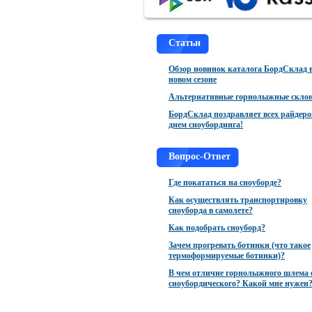
Kama
KHW
Статьи
Lamar
Обзор новинок каталога БордСклад 
новом сезоне
Laplandic
Альтернативные горнолыжные скло
Lensoyoo
БордСклад поздравляет всех райдеро
Level
днем сноубординга!
LibTech
Вопрос-Ответ
Luckyboo
Где покататься на сноуборде?
Marpetti
Как осуществлять транспортировку
Maxcity
сноуборда в самолете?
Как подобрать сноуборд?
Menabo
Зачем прогревать ботинки (что такое
Mia
термоформируемые ботинки)?
Mitt
В чем отличие горнолыжного шлема 
сноубордического? Какой мне нужен
Nidecker