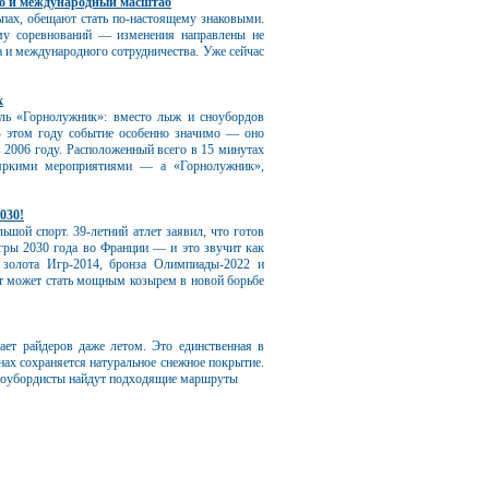
во и международный масштаб
пах, обещают стать по-настоящему знаковыми.
у соревнований — изменения направлены не
а и международного сотрудничества. Уже сейчас
х
ль «Горнолужник»: вместо лыж и сноубордов
 В этом году событие особенно значимо — оно
 2006 году. Расположенный всего в 15 минутах
 яркими мероприятиями — а «Горнолужник»,
030!
ьшой спорт. 39‑летний атлет заявил, что готов
гры 2030 года во Франции — и это звучит как
 золота Игр‑2014, бронза Олимпиады‑2022 и
пыт может стать мощным козырем в новой борьбе
ает райдеров даже летом. Это единственная в
онах сохраняется натуральное снежное покрытие.
сноубордисты найдут подходящие маршруты