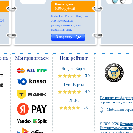
Новая цена:
16900 рублей
Nidecker Micron Magic —
024
это прекрасная
я
универсальная доска,
созданная для...
В корзину
ь на
Мы принимаем
Наш рейтинг
Яндекс.Карты
5.0
Гугл.Карты
4.9
Политика конфиденци
2ГИС
персональных данных
5.0
Мобильная верс
© 2008-2026
Оптови
Интернет-магазин сн
продажа сноубордов
,