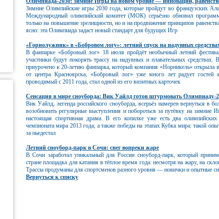
Олимпиада‑2030: зимние Игры на новом уровне — инновации, равенст
Зимние Олимпийские игры 2030 года, которые пройдут во французских Аль
Международный олимпийский комитет (МОК) серьёзно обновил программ
только на повышение зрелищности, но и на продвижение принципов равенств
ясно: эта Олимпиада задаст новый стандарт для будущих Игр
«Горнолужник» в «Бобровом логу»: летний спуск на надувных средства
В фанпарке «Бобровый лог» 18 июля пройдёт необычный летний фестива
участники будут покорять трассу на надувных и плавательных средствах.
приурочено к 20‑летию фанпарка, который компания «Норникель» открыла в
от центра Красноярска, «Бобровый лог» уже много лет радует гостей
проводимый с 2011 года, стал одной из его визитных карточек
Сенсация в мире сноуборда: Вик Уайлд готов штурмовать Олимпиаду‑2
Вик Уайлд, легенда российского сноуборда, всерьёз намерен вернуться в бол
возобновить регулярные выступления и побороться за путёвку на зимние И
настоящая спортивная драма. В его копилке уже есть два олимпийских
чемпионата мира 2013 года, а также победы на этапах Кубка мира: такой о
за пьедестал
Летний сноуборд‑парк в Сочи: снег вопреки жаре
В Сочи заработал уникальный для России сноуборд‑парк, который приним
стране площадка для катания в тёплое время года: несмотря на жару, на скл
Трассы продуманы для спортсменов разного уровня — новички и опытные 
Вернуться к списку