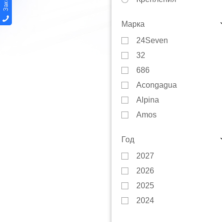
Автобагажники
Марка
Варежки
24Seven
Защита
32
Инструменты
686
Куртки
Acongagua
Коньки
Alpina
Маски
Amos
Носки
Amplifi
Перчатки
Год
Anon
Тюбинги
2027
Arbor
Сноускейты
2026
Art-Tex
Смазки
2025
Artec
Термобелье
2024
Atlant
Чехлы
2023
Atom