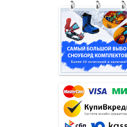
Fly
Freestyle
FTwo
Gev
Giro
Glance
GNU
Graf
Guahoo
Head
Iceberger
Joint
Jones
JSB
K2