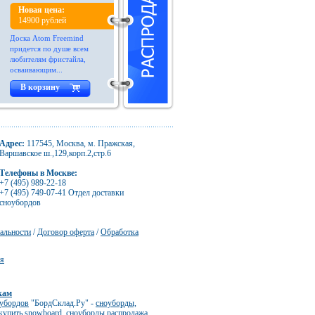
Новая цена:
14900 рублей
Доска Atom Freemind
придется по душе всем
любителям фристайла,
осваивающим...
В корзину
Адрес:
117545, Москва, м. Пражская,
Варшавское ш.,129,корп.2,стр.6
Телефоны в Москве:
+7 (495) 989-22-18
+7 (495) 749-07-41 Отдел доставки
сноубордов
альности
/
Договор оферта
/
Обработка
ия
кам
оубордов
"БордСклад.Ру" -
сноуборды,
купить snowboard
,
сноуборды распродажа
,