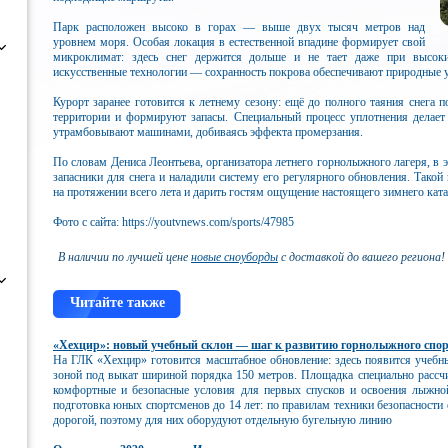
Парк расположен высоко в горах — выше двух тысяч метров над
уровнем моря. Особая локация в естественной впадине формирует свой
микроклимат: здесь снег держится дольше и не тает даже при высок
искусственные технологии — сохранность покрова обеспечивают природные у
Курорт заранее готовится к летнему сезону: ещё до полного таяния снега 
территории и формируют запасы. Специальный процесс уплотнения делает
утрамбовывают машинами, добиваясь эффекта промерзания.
По словам Дениса Леонтьева, организатора летнего горнолыжного лагеря, в 
запасники для снега и наладили систему его регулярного обновления. Такой
на протяжении всего лета и дарить гостям ощущение настоящего зимнего ката
Фото с сайта: https://youtvnews.com/sports/47985
В наличии по лучшей цене
новые сноуборды
с доставкой до вашего региона!
Читайте также
«Хехцир»: новый учебный склон — шаг к развитию горнолыжного спо
На ГЛК «Хехцир» готовится масштабное обновление: здесь появится учебн
зоной под выкат шириной порядка 150 метров. Площадка специально рассч
комфортные и безопасные условия для первых спусков и освоения лыжной
подготовка юных спортсменов до 14 лет: по правилам техники безопасности 
дорогой, поэтому для них оборудуют отдельную бугельную линию