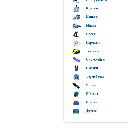
Casco
Куртки
Cebe
Коньки
Celsius
Маски
CK
Носки
Dakine
Перчатки
DC
Тюбинги
Derby
Сноускейты
DFC
Смазки
Easy Rider
Термобелье
Elan
Чехлы
Elfgen
Шлемы
Elude
Шапки
F2
Другое
Fischer
Flow