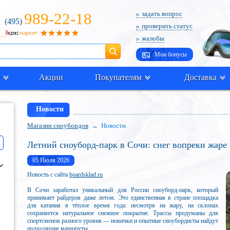
989-22-18
задать вопрос
(495)
проверить статус
жалобы
Поиск
Мои бонусы
Акции
Покупателям
Доставка
Новости
Магазин сноубордов
→ Новости
Летний сноуборд‑парк в Сочи: снег вопреки жаре
05 Июля 2026
Новость с сайта
boardsklad.ru
В Сочи заработал уникальный для России сноуборд‑парк, который
принимает райдеров даже летом. Это единственная в стране площадка
для катания в тёплое время года: несмотря на жару, на склонах
сохраняется натуральное снежное покрытие. Трассы продуманы для
спортсменов разного уровня — новички и опытные сноубордисты найдут
подходящие маршруты.