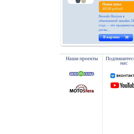
Ride
Новая цена:
48100 рублей
Robin-ruth
Borealis Horizon в
Rojo
обновленной линейке 2
года — это продвинута
Rossignol
доска,...
Roxy
В корзину
Salice
Salomon
Наши проекты
Подпишитес
нас
Scale
Scott
Silver Pinquin
Skifree
Smith
Speed
Spring
Stels