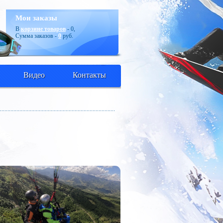
Мои заказы
В
корзине товаров
-
0
,
Сумма заказов -
0
руб.
Видео
Контакты