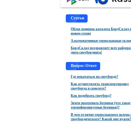
Kama
KHW
Статьи
Lamar
Обзор новинок каталога БордСклад 
новом сезоне
Laplandic
Альтернативные горнолыжные скло
Lensoyoo
БордСклад поздравляет всех райдеро
Level
днем сноубординга!
LibTech
Вопрос-Ответ
Luckyboo
Где покататься на сноуборде?
Marpetti
Как осуществлять транспортировку
Maxcity
сноуборда в самолете?
Как подобрать сноуборд?
Menabo
Зачем прогревать ботинки (что такое
Mia
термоформируемые ботинки)?
Mitt
В чем отличие горнолыжного шлема 
сноубордического? Какой мне нужен
Nidecker