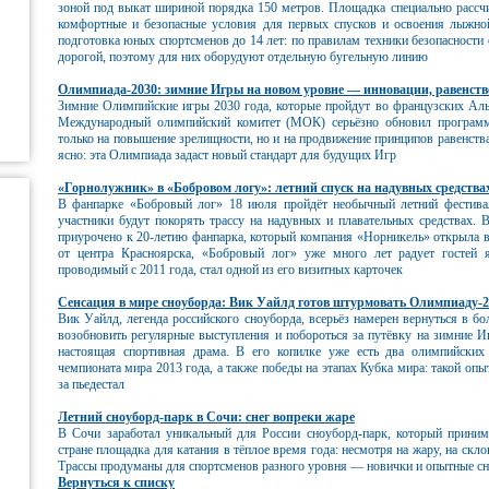
зоной под выкат шириной порядка 150 метров. Площадка специально рассч
комфортные и безопасные условия для первых спусков и освоения лыжной
подготовка юных спортсменов до 14 лет: по правилам техники безопасности 
дорогой, поэтому для них оборудуют отдельную бугельную линию
Олимпиада‑2030: зимние Игры на новом уровне — инновации, равенст
Зимние Олимпийские игры 2030 года, которые пройдут во французских Аль
Международный олимпийский комитет (МОК) серьёзно обновил программ
только на повышение зрелищности, но и на продвижение принципов равенств
ясно: эта Олимпиада задаст новый стандарт для будущих Игр
«Горнолужник» в «Бобровом логу»: летний спуск на надувных средства
В фанпарке «Бобровый лог» 18 июля пройдёт необычный летний фестива
участники будут покорять трассу на надувных и плавательных средствах.
приурочено к 20‑летию фанпарка, который компания «Норникель» открыла в
от центра Красноярска, «Бобровый лог» уже много лет радует гостей
проводимый с 2011 года, стал одной из его визитных карточек
Сенсация в мире сноуборда: Вик Уайлд готов штурмовать Олимпиаду‑2
Вик Уайлд, легенда российского сноуборда, всерьёз намерен вернуться в бол
возобновить регулярные выступления и побороться за путёвку на зимние И
настоящая спортивная драма. В его копилке уже есть два олимпийских
чемпионата мира 2013 года, а также победы на этапах Кубка мира: такой о
за пьедестал
Летний сноуборд‑парк в Сочи: снег вопреки жаре
В Сочи заработал уникальный для России сноуборд‑парк, который приним
стране площадка для катания в тёплое время года: несмотря на жару, на скл
Трассы продуманы для спортсменов разного уровня — новички и опытные 
Вернуться к списку