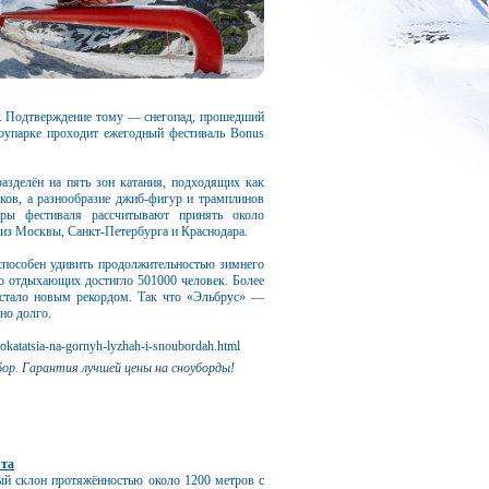
о. Подтверждение тому — снегопад, прошедший
ноупарке проходит ежегодный фестиваль Bonus
азделён на пять зон катания, подходящих как
ков, а разнообразие джиб‑фигур и трамплинов
оры фестиваля рассчитывают принять около
 из Москвы, Санкт‑Петербурга и Краснодара.
способен удивить продолжительностью зимнего
ло отдыхающих достигло 501000 человек. Более
 стало новым рекордом. Так что «Эльбрус» —
но долго.
pokatatsia-na-gornyh-lyzhah-i-snoubordah.html
бор. Гарантия лучшей цены на сноуборды!
рта
ый склон протяжённостью около 1200 метров с