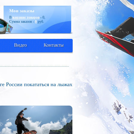
Мои заказы
В
корзине товаров
-
0
,
Сумма заказов -
0
руб.
Видео
Контакты
ге России покататься на лыжах