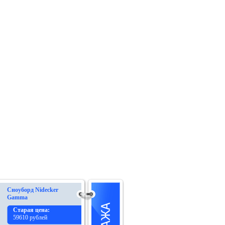
Сноуборд Nidecker
Gamma
Старая цена:
59610 рублей