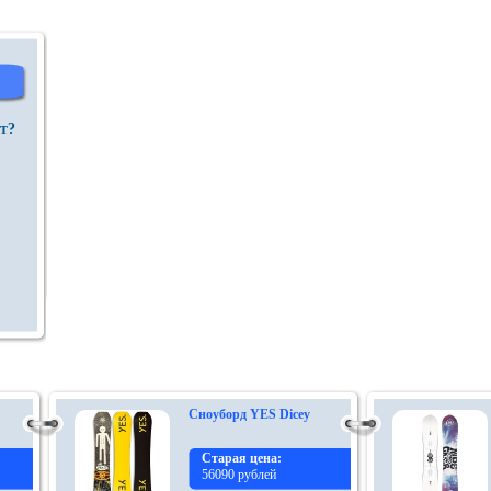
йт?
Сноуборд YES Dicey
Старая цена:
56090 рублей