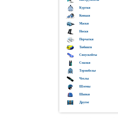
Casco
Куртки
Cebe
Коньки
Celsius
Маски
CK
Носки
Dakine
Перчатки
DC
Тюбинги
Derby
Сноускейты
DFC
Смазки
Easy Rider
Термобелье
Elan
Чехлы
Elfgen
Шлемы
Elude
Шапки
F2
Другое
Fischer
Flow