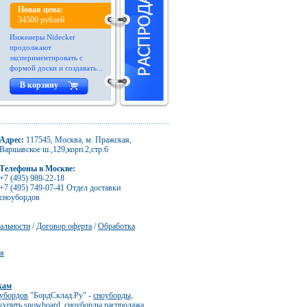
Новая цена:
34500 рублей
Инженеры Nidecker
продолжают
экспериментировать с
формой доски и создавать...
В корзину
Адрес:
117545, Москва, м. Пражская,
Варшавское ш.,129,корп.2,стр.6
Телефоны в Москве:
+7 (495) 989-22-18
+7 (495) 749-07-41 Отдел доставки
сноубордов
альности
/
Договор оферта
/
Обработка
ия
кам
оубордов
"БордСклад.Ру" -
сноуборды,
купить snowboard
,
сноуборды распродажа
,