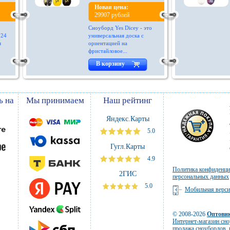
Новая цена:
29907 рублей
Сноуборд Yes Dicey - это
024
универсальная доска с
я
ориентацией на
фристайловое...
В корзину
ь на
Мы принимаем
Наш рейтинг
Яндекс.Карты
5.0
Гугл.Карты
4.9
Политика конфиденци
2ГИС
персональных данных
5.0
Мобильная верс
© 2008-2026
Оптови
Интернет-магазин сн
продажа сноубордов
,