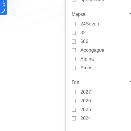
Автобагажники
Марка
Варежки
24Seven
Защита
32
Инструменты
686
Куртки
Acongagua
Коньки
Alpina
Маски
Amos
Носки
Amplifi
Перчатки
Год
Anon
Тюбинги
2027
Arbor
Сноускейты
2026
Art-Tex
Смазки
2025
Artec
Термобелье
2024
Atlant
Чехлы
2023
Atom