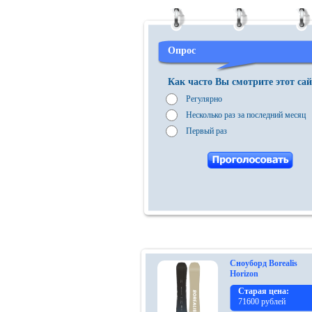
Nitro
Noname
Nordic
Опрос
Now
Как часто Вы смотрите этот са
Oakley
Регулярно
Option
Несколько раз за последний месяц
Perfomance
Первый раз
Prime
Pro-Tec
Prosurf
Rage
Rehall
Reusch
Сноуборд Borealis
Reusch
Horizon
Старая цена:
Reverse
71600 рублей