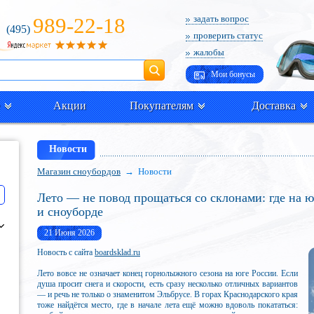
989-22-18
задать вопрос
(495)
проверить статус
жалобы
Поиск
Мои бонусы
Акции
Покупателям
Доставка
Новости
Магазин сноубордов
→ Новости
Лето — не повод прощаться со склонами: где на ю
и сноуборде
21 Июня 2026
Новость с сайта
boardsklad.ru
Лето вовсе не означает конец горнолыжного сезона на юге России. Если
душа просит снега и скорости, есть сразу несколько отличных вариантов
— и речь не только о знаменитом Эльбрусе. В горах Краснодарского края
тоже найдётся место, где в начале лета ещё можно вдоволь покататься: