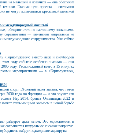
итана на малышей и новичков — она обеспечит
 техники. Главная цель проекта — системная
они не могут пользоваться кресельной канатной
во и международный масштаб
пах, обещают стать по-настоящему знаковыми.
у соревнований — изменения направлены не
а и международного сотрудничества. Уже сейчас
х
ль «Горнолужник»: вместо лыж и сноубордов
 В этом году событие особенно значимо — оно
 2006 году. Расположенный всего в 15 минутах
 яркими мероприятиями — а «Горнолужник»,
030!
ьшой спорт. 39‑летний атлет заявил, что готов
гры 2030 года во Франции — и это звучит как
 золота Игр‑2014, бронза Олимпиады‑2022 и
пыт может стать мощным козырем в новой борьбе
ает райдеров даже летом. Это единственная в
онах сохраняется натуральное снежное покрытие.
сноубордисты найдут подходящие маршруты