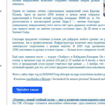
особый микроклимат позволяет сохранить снежный покров дольше
обычного.
Одним из главных летних горнолыжных направлений стала Красная
Поляна. Здесь на высоте 2050 метров в начале июня открылся
единственный в России летний сноупарк площадью 30000 кв. м. Он
расположился в высокогорной долине Цирк‑2 — именно благодаря
уникальному микроклимату этого места снег здесь держится особенно долг
уже первого июня: он заметно улучшил состояние трасс. До 28 июня в с
Summer Camp.
Сноупарк предлагает отличные условия для райдеров любого уровня: он р
новичкам, так и профессионалам. Инфраструктура включает пять подъёмни
заинтересует спортсменов с разным опытом. В 2026 году организат
2500 участников из разных уголков страны — больше всего ожидается гостей
Ещё одно знаковое место — курорт «Эльбрус» в Кабардино‑Балкарии. Он 
сезона: в прошлом году он длился 224 дня (с 25 ноября по 6 июля), а чис
того, в предыдущий сезон курорт стартовал ещё раньше — 1 ноября, что
отличный вариант для тех, кто хочет продлить горнолыжный сезон максималь
Фото с сайта: https://rg.ru/2026/06/07/reg-skfo/gde-na-iuge-rossii-letom-mozhno-
В наличии
сноуборды в Москве
с доставкой до вашего региона! Большой вы
Читайте также
«Хехцир»: новый учебный склон — шаг к развитию горнолыжного спо
На ГЛК «Хехцир» готовится масштабное обновление: здесь появится учебн