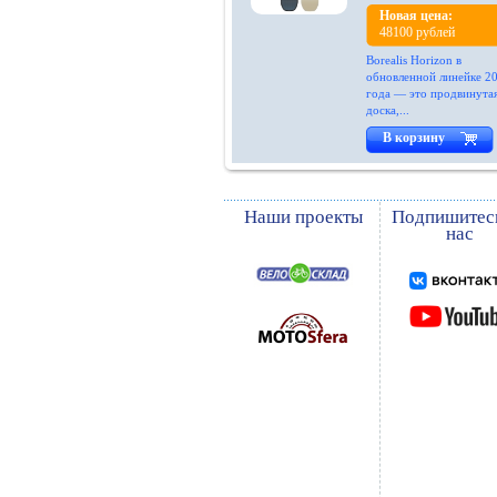
Ride
Новая цена:
48100 рублей
Robin-ruth
Borealis Horizon в
Rojo
обновленной линейке 2
года — это продвинута
Rossignol
доска,...
Roxy
В корзину
Salice
Salomon
Наши проекты
Подпишитес
нас
Scale
Scott
Silver Pinquin
Skifree
Smith
Speed
Spring
Stels