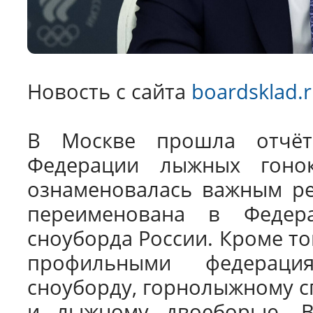
Новость с сайта
boardsklad.
В Москве прошла отчётн
Федерации лыжных гонок
ознаменовалась важным ре
переименована в Федер
сноуборда России. Кроме то
профильными федерац
сноуборду, горнолыжному с
и лыжному двоеборью. Во