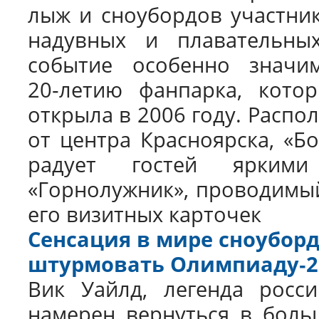
лыж и сноубордов участник
надувных и плавательных
событие особенно знач
20‑летию фанпарка, кото
открыла в 2006 году. Распо
от центра Красноярска, «Б
радует гостей ярким
«Горнолужник», проводимый 
его визитных карточек
Сенсация в мире сноуборд
штурмовать Олимпиаду‑2
Вик Уайлд, легенда росси
намерен вернуться в больш