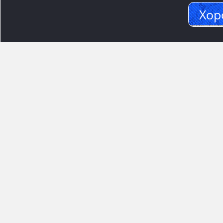
Хор
Адрес м
117545, Москва
Варшавское ш.,1