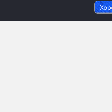
Хор
Адрес м
117545, Москва
Варшавское ш.,1