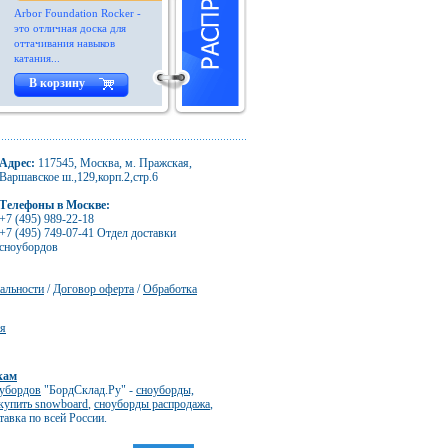
Arbor Foundation Rocker -
это отличная доска для
оттачивания навыков
катания...
В корзину
Адрес:
117545, Москва, м. Пражская,
Варшавское ш.,129,корп.2,стр.6
Телефоны в Москве:
+7 (495) 989-22-18
+7 (495) 749-07-41 Отдел доставки
сноубордов
альности
/
Договор оферта
/
Обработка
ия
кам
оубордов
"БордСклад.Ру" -
сноуборды,
купить snowboard
,
сноуборды распродажа
,
тавка по всей России.