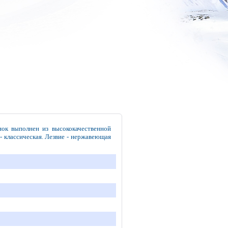
нок выполнен из высококачественной
- классическая. Лезвие - нержавеющая