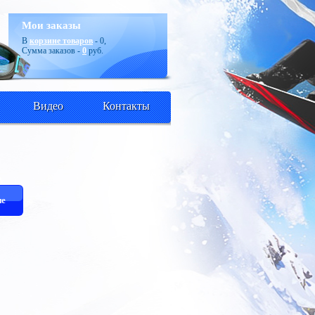
Мои заказы
В
корзине товаров
-
0
,
Сумма заказов -
0
руб.
Видео
Контакты
е