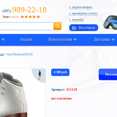
989-22-18
задать вопрос
(495)
проверить статус
жалобы
Поиск
Мои бонусы
Акции
Покупателям
Доставка
raf
/ Graf Bolero(2014)
4 500 руб.
Похожи
Артикул
:
312120
нет в наличии