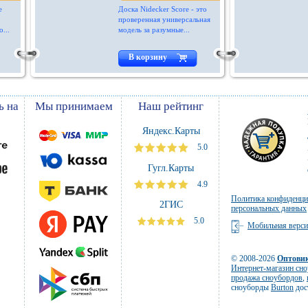
е
Доска Nidecker Score - это
проверенная универсальная
...
модель за разумные...
В корзину
ь на
Мы принимаем
Наш рейтинг
Яндекс.Карты
5.0
Гугл.Карты
4.9
Политика конфиденци
2ГИС
персональных данных
5.0
Мобильная верс
© 2008-2026
Оптови
Интернет-магазин сн
продажа сноубордов
,
сноуборды
Burton
дос