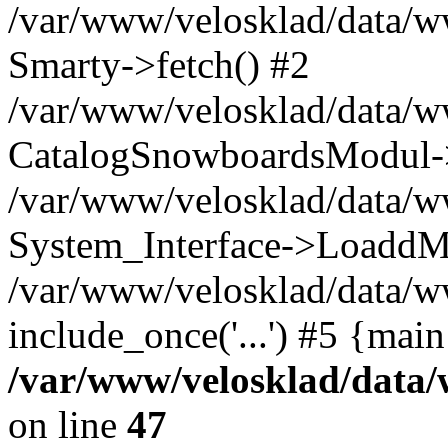
/var/www/velosklad/data/
Smarty->fetch() #2
/var/www/velosklad/data/w
CatalogSnowboardsModul->
/var/www/velosklad/data/w
System_Interface->LoaddM
/var/www/velosklad/data/w
include_once('...') #5 {mai
/var/www/velosklad/dat
on line
47