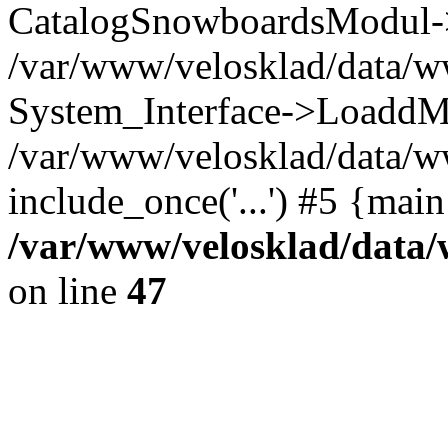
CatalogSnowboardsModul->
/var/www/velosklad/data/w
System_Interface->LoaddM
/var/www/velosklad/data/w
include_once('...') #5 {mai
/var/www/velosklad/dat
on line
47