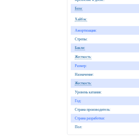
База:
Хайбэк:
Амортизация:
Стрепы:
Бакли:
Жесткость:
Размер:
Назначение:
Жесткость:
Уровень катания:
Год:
Страна производитель:
Страна разработки:
Пол: