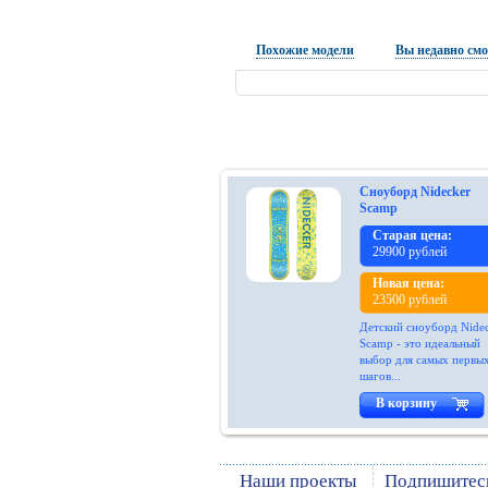
Похожие модели
Вы недавно см
Сноуборд Nidecker
Scamp
Старая цена:
29900 рублей
Новая цена:
23500 рублей
Детский сноуборд Nide
Scamp - это идеальный
выбор для самых первы
шагов...
В корзину
Наши проекты
Подпишитес