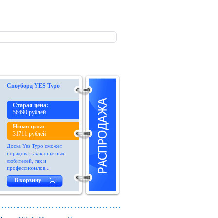
Сноуборд YES Typo
Старая цена:
56490 рублей
Новая цена:
31711 рублей
Доска Yes Typo сможет
порадовать как опытных
любителей, так и
профессионалов...
В корзину