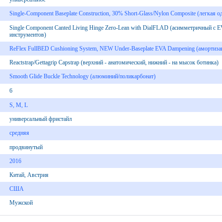
Single-Component Baseplate Construction, 30% Short-Glass/Nylon Composite (легкая
Single Component Canted Living Hinge Zero-Lean with DialFLAD (асимметричный с E
инструментов)
ReFlex FullBED Cushioning System, NEW Under-Baseplate EVA Dampening (амортиз
Reactstrap/Gettagrip Capstrap (верхний - анатомический, нижний - на мысок ботинка)
Smooth Glide Buckle Technology (алюминий/поликарбонат)
6
S, М, L
универсальный фристайл
средняя
продвинутый
2016
Китай, Австрия
США
Мужской