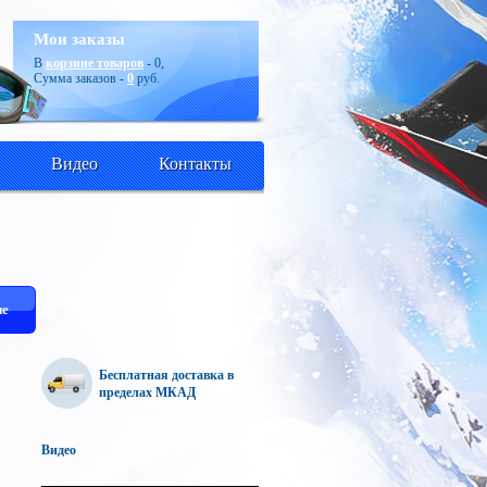
Мои заказы
В
корзине товаров
-
0
,
Сумма заказов -
0
руб.
Видео
Контакты
е
Бесплатная доставка в
пределах МКАД
Видео