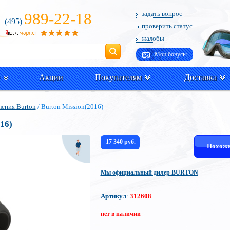
989-22-18
задать вопрос
(495)
проверить статус
жалобы
Поиск
Мои бонусы
Акции
Покупателям
Доставка
ения Burton
/ Burton Mission(2016)
16)
17 340 руб.
Похожи
Мы официальный дилер BURTON
Артикул
:
312608
нет в наличии