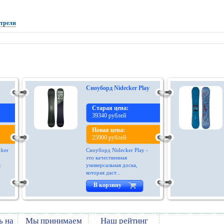
отрели
Сноуборд Nidecker Play
Старая цена:
39340 рублей
Новая цена:
25900 рублей
cker
Сноуборд Nidecker Play -
это качественная
х
универсальная доска,
которая даст...
В корзину
ь на
Мы принимаем
Наш рейтинг