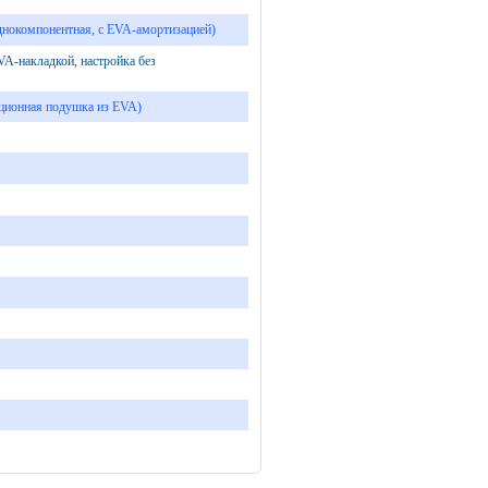
 однокомпонентная, с EVA-амортизацией)
VA-накладкой, настройка без
ационная подушка из EVA)