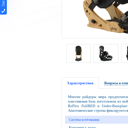
Характеристики
Вопросы и отв
Многие райдеры мира предпочитаю
пластиковая база изготовлена из н
ReFlex FullBED и Under-Baseplat
Анатомические стрепы фиксируются 
Система встёгивания:
Крепление к доске: