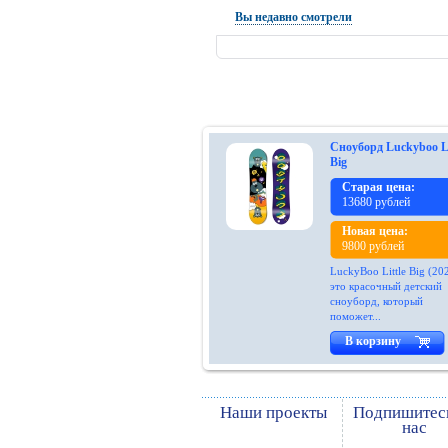
Вы недавно смотрели
Сноуборд Luckyboo Li
Big
Старая цена:
13680 рублей
Новая цена:
9800 рублей
LuckyBoo Little Big (202
это красочный детский
сноуборд, который
поможет...
В корзину
Наши проекты
Подпишитес
нас