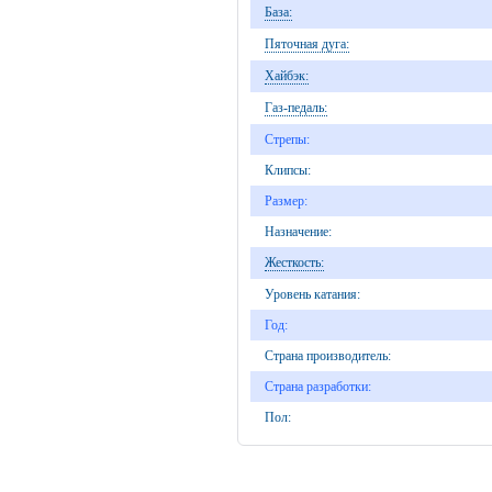
База:
Пяточная дуга:
Хайбэк:
Газ-педаль:
Стрепы:
Клипсы:
Размер:
Назначение:
Жесткость:
Уровень катания:
Год:
Страна производитель:
Страна разработки:
Пол: