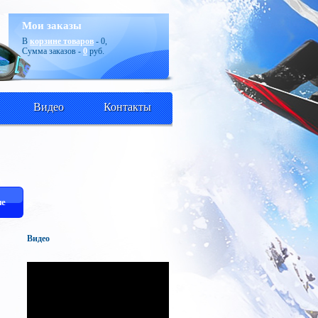
Мои заказы
В
корзине товаров
-
0
,
Сумма заказов -
0
руб.
Видео
Контакты
е
Видео