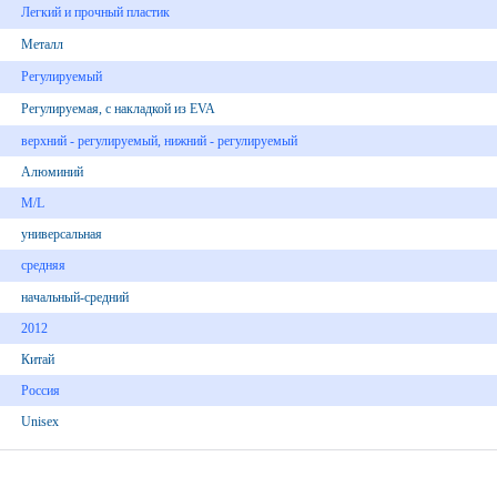
Легкий и прочный пластик
Металл
Регулируемый
Регулируемая, с накладкой из EVA
верхний - регулируемый, нижний - регулируемый
Алюминий
M/L
универсальная
средняя
начальный-средний
2012
Китай
Россия
Unisex