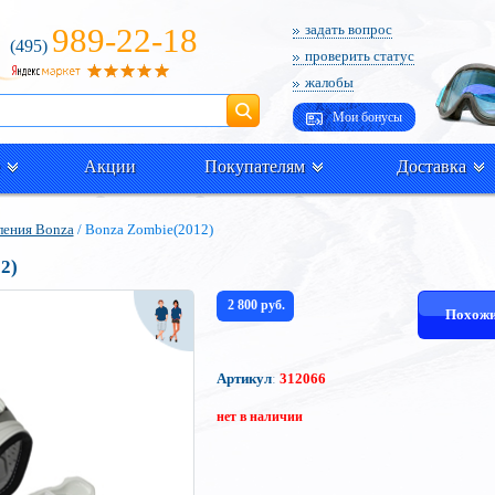
989-22-18
задать вопрос
(495)
проверить статус
жалобы
Поиск
Мои бонусы
Акции
Покупателям
Доставка
ления Bonza
/ Bonza Zombie(2012)
2)
2 800 руб.
Похожи
Артикул
:
312066
нет в наличии