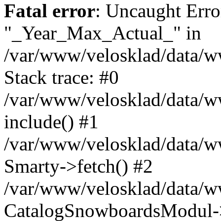
Fatal error
: Uncaught Erro
"_Year_Max_Actual_" in
/var/www/velosklad/data/
Stack trace: #0
/var/www/velosklad/data/ww
include() #1
/var/www/velosklad/data/
Smarty->fetch() #2
/var/www/velosklad/data/w
CatalogSnowboardsModul->