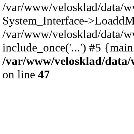
/var/www/velosklad/data/w
System_Interface->LoaddM
/var/www/velosklad/data/w
include_once('...') #5 {mai
/var/www/velosklad/dat
on line
47