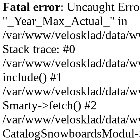
Fatal error
: Uncaught Erro
"_Year_Max_Actual_" in
/var/www/velosklad/data/
Stack trace: #0
/var/www/velosklad/data/ww
include() #1
/var/www/velosklad/data/
Smarty->fetch() #2
/var/www/velosklad/data/w
CatalogSnowboardsModul->