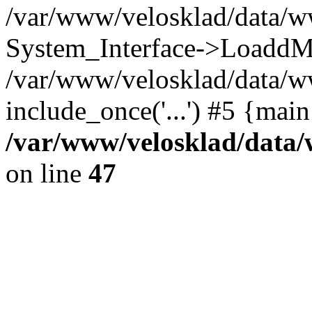
/var/www/velosklad/data/w
System_Interface->LoaddM
/var/www/velosklad/data/w
include_once('...') #5 {mai
/var/www/velosklad/dat
on line
47