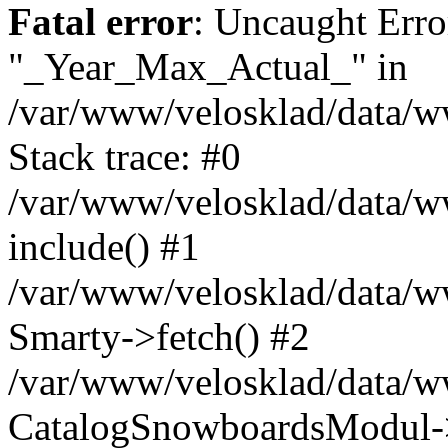
Fatal error
: Uncaught Erro
"_Year_Max_Actual_" in
/var/www/velosklad/data/
Stack trace: #0
/var/www/velosklad/data/ww
include() #1
/var/www/velosklad/data/
Smarty->fetch() #2
/var/www/velosklad/data/w
CatalogSnowboardsModul->