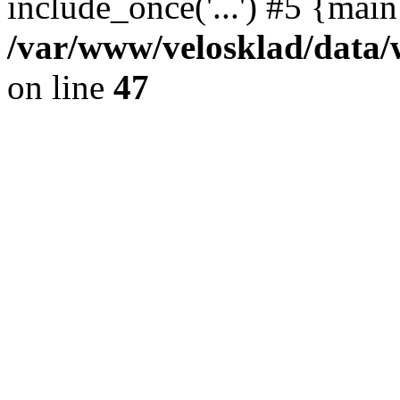
include_once('...') #5 {mai
/var/www/velosklad/dat
on line
47