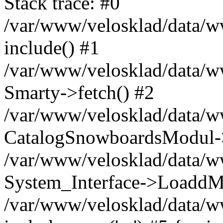
Stack trace: #0
/var/www/velosklad/data/ww
include() #1
/var/www/velosklad/data/
Smarty->fetch() #2
/var/www/velosklad/data/w
CatalogSnowboardsModul->
/var/www/velosklad/data/w
System_Interface->LoaddM
/var/www/velosklad/data/w