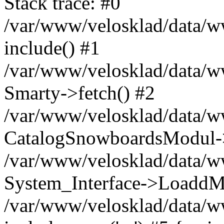
Stack trace: #0
/var/www/velosklad/data/ww
include() #1
/var/www/velosklad/data/
Smarty->fetch() #2
/var/www/velosklad/data/w
CatalogSnowboardsModul->
/var/www/velosklad/data/w
System_Interface->LoaddM
/var/www/velosklad/data/w