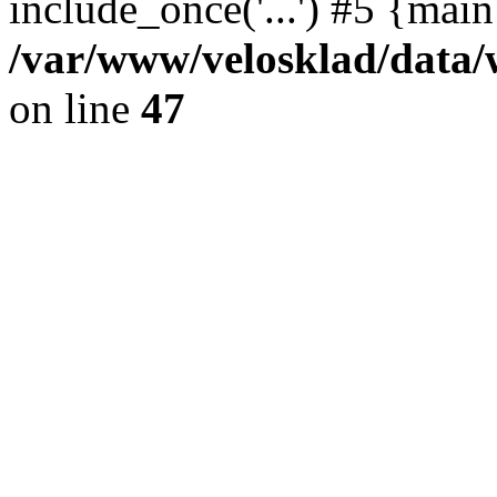
include_once('...') #5 {mai
/var/www/velosklad/dat
on line
47