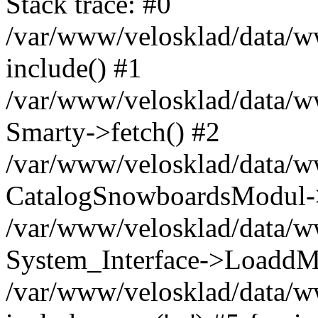
Stack trace: #0
/var/www/velosklad/data/ww
include() #1
/var/www/velosklad/data/
Smarty->fetch() #2
/var/www/velosklad/data/w
CatalogSnowboardsModul->
/var/www/velosklad/data/w
System_Interface->LoaddM
/var/www/velosklad/data/w