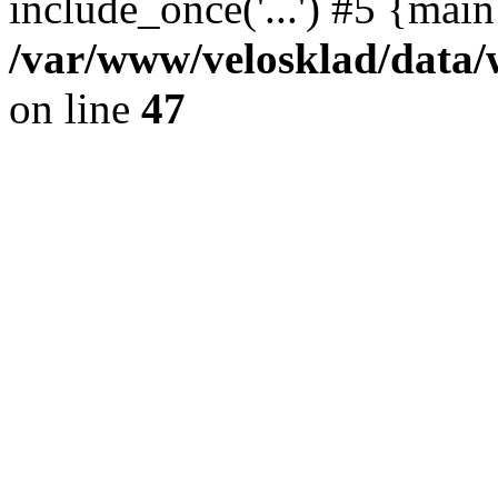
include_once('...') #5 {mai
/var/www/velosklad/dat
on line
47