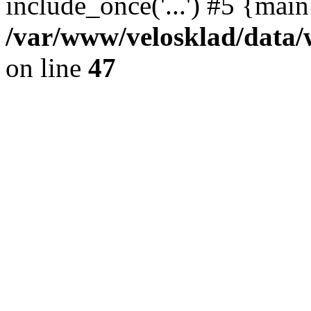
include_once('...') #5 {mai
/var/www/velosklad/dat
on line
47