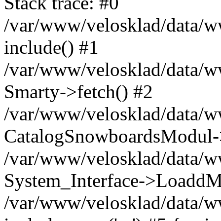
Stack trace: #0
/var/www/velosklad/data/ww
include() #1
/var/www/velosklad/data/
Smarty->fetch() #2
/var/www/velosklad/data/w
CatalogSnowboardsModul->
/var/www/velosklad/data/w
System_Interface->LoaddM
/var/www/velosklad/data/w