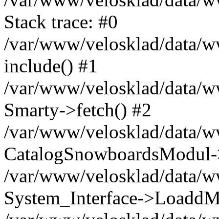
Stack trace: #0
/var/www/velosklad/data/ww
include() #1
/var/www/velosklad/data/
Smarty->fetch() #2
/var/www/velosklad/data/w
CatalogSnowboardsModul->
/var/www/velosklad/data/w
System_Interface->LoaddM