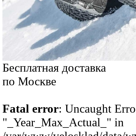
Бесплатная доставка
по Москве
Fatal error
: Uncaught Erro
"_Year_Max_Actual_" in
/var/www/velosklad/data/