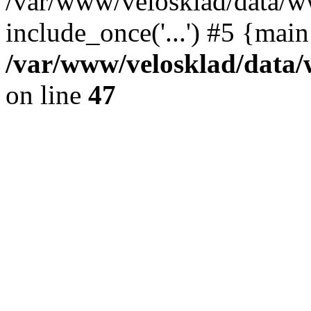
/var/www/velosklad/data/w
include_once('...') #5 {mai
/var/www/velosklad/dat
on line
47