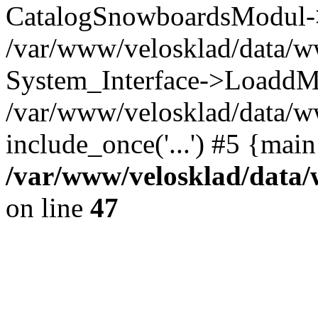
CatalogSnowboardsModul->
/var/www/velosklad/data/w
System_Interface->LoaddM
/var/www/velosklad/data/w
include_once('...') #5 {mai
/var/www/velosklad/dat
on line
47