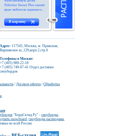
Фристайловую доску
Nidecker Sensor Plus оценят
ярые любители паркового...
В корзину
Адрес:
117545, Москва, м. Пражская,
Варшавское ш.,129,корп.2,стр.6
Телефоны в Москве:
+7 (495) 989-22-18
+7 (495) 749-07-41 Отдел доставки
сноубордов
альности
/
Договор оферта
/
Обработка
ия
кам
оубордов
"БордСклад.Ру" -
сноуборды,
купить snowboard
,
сноуборды распродажа
,
тавка по всей России.
ВЕБ-студия
сайта —