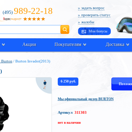
989-22-18
задать вопрос
(495)
проверить статус
жалобы
Поиск
Мои бонусы
Акции
Покупателям
Доставка
 Burton
/ Burton Invader(2013)
)
6 250 руб.
Похожи
Мы официальный дилер BURTON
Артикул
:
311303
нет в наличии