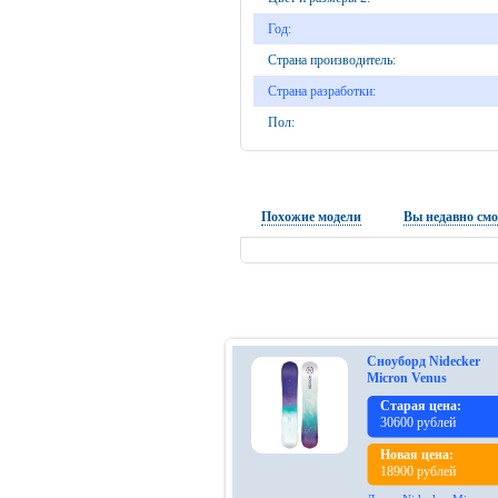
Год:
Страна производитель:
Страна разработки:
Пол:
Похожие модели
Вы недавно см
Сноуборд Nidecker
Micron Venus
Старая цена:
30600 рублей
Новая цена:
18900 рублей