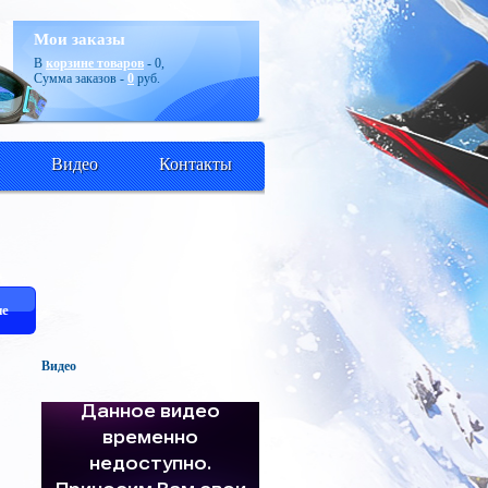
Мои заказы
В
корзине товаров
-
0
,
Сумма заказов -
0
руб.
Видео
Контакты
е
Видео