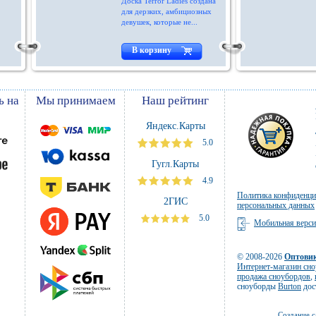
Доска Terror Ladies создана
для дерзких, амбициозных
девушек, которые не...
В корзину
ь на
Мы принимаем
Наш рейтинг
Яндекс.Карты
5.0
Гугл.Карты
4.9
Политика конфиденци
2ГИС
персональных данных
5.0
Мобильная верс
© 2008-2026
Оптови
Интернет-магазин сн
продажа сноубордов
,
сноуборды
Burton
дос
Создание 